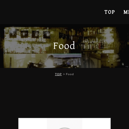
TOP
M
Food
TOP
Food