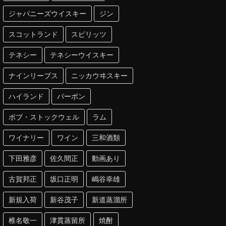
ジャパニーズウイスキー
ジン
スコットランド
スピリッツ
テネシー
テネシーウイスキー
ナインリーブス
ニッカウヰスキー
ハイランド
バーボン
ボブ・ストックウェル
ラム
ワイナリー
ワイン
三和酒類
下田雅彦
佐久間正
動画あり
古賀邦正
坂口正明
嶋谷幸雄
新規入荷
新谷茂子
新道蒸溜所
椎名敬一
津貫蒸留所
焼酎