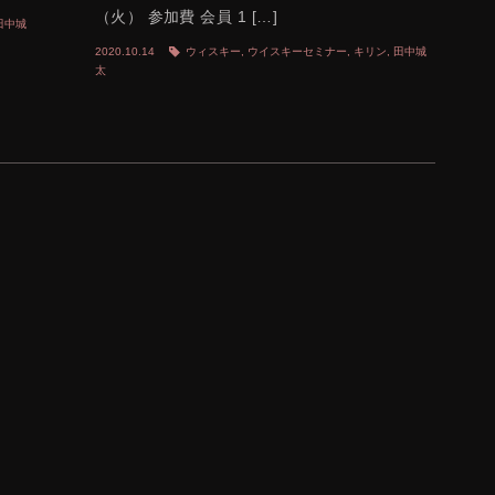
（火） 参加費 会員 1 […]
田中城
2020.10.14
ウィスキー
,
ウイスキーセミナー
,
キリン
,
田中城
太