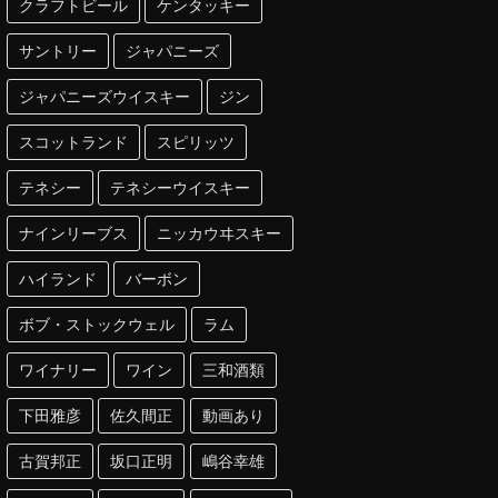
クラフトビール
ケンタッキー
サントリー
ジャパニーズ
ジャパニーズウイスキー
ジン
スコットランド
スピリッツ
テネシー
テネシーウイスキー
ナインリーブス
ニッカウヰスキー
ハイランド
バーボン
ボブ・ストックウェル
ラム
ワイナリー
ワイン
三和酒類
下田雅彦
佐久間正
動画あり
古賀邦正
坂口正明
嶋谷幸雄