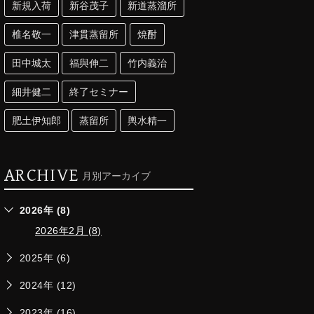
新規入荷
新谷茂子
新道蒸溜所
椎名敬一
津貫蒸留所
焼酎
田中城太
福與伸二
竹内義治
細井健二
終了セミナー
肥土伊知郎
蒸留所
輿水精一
ARCHIVE
月別アーカイブ
2026年 (8)
2026年2月 (8)
2025年 (6)
2024年 (12)
2023年 (16)