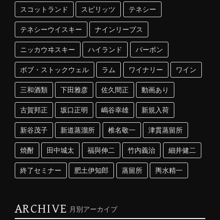
スコットランド
スピリッツ
テネシー
テネシーウイスキー
ナインリーブス
ニッカウヰスキー
ハイランド
バーボン
ボブ・ストックウェル
ラム
ワイナリー
ワイン
三和酒類
下田雅彦
佐久間正
動画あり
古賀邦正
坂口正明
嶋谷幸雄
新規入荷
新谷茂子
新道蒸溜所
椎名敬一
津貫蒸留所
焼酎
田中城太
福與伸二
竹内義治
細井健二
終了セミナー
肥土伊知郎
蒸留所
輿水精一
ARCHIVE
月別アーカイブ