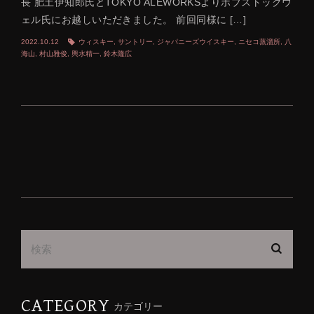
長 肥土伊知郎氏とTOKYO ALEWORKSよりボブストックウ
ェル氏にお越しいただきました。 前回同様に […]
2022.10.12
ウィスキー
,
サントリー
,
ジャパニーズウイスキー
,
ニセコ蒸溜所
,
八
海山
,
村山雅俊
,
輿水精一
,
鈴木隆広
CATEGORY
カテゴリー